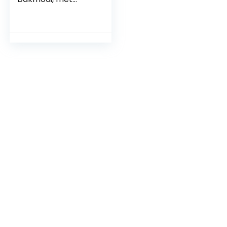
koppel,
temperatuur 100 –
230 °C, timer,
dubbel glas,
binnenlicht, met
bakplaat en mini-
oven, eindgat,
geventileerde oven