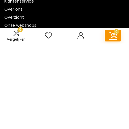
Klantenservice
Over ons
Overzicht
Onze webshops
0
0
Vacature
Vergelijken
Blogs
Privacybeleid
Adverteren
Contact
mini-oven.nl
Postadres: Lakenvelder 3 5507KV Veldhoven Nederland
KVK: 88360687
E-mail:
info@mini-oven.nl