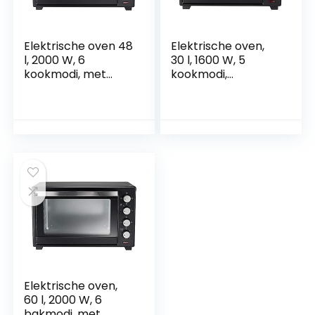
Elektrische oven 48
Elektrische oven,
l, 2000 W, 6
30 l, 1600 W, 5
kookmodi, met
kookmodi,
draaispies,
temperatuur 100 –
temperatuur 100 –
230 °C, timer 60
230 °C, timer,
min, dubbel glas,
dubbel glas,
binnenlicht, met
binnenverlichting,
bakplaat en
met bakplaten,
grillrooster voor
mini-oven,
mini-oven, oven,
bakplaat, ventilatie
circulatieoven
Elektrische oven,
60 l, 2000 W, 6
bakmodi, met