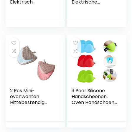
Elektrisch
Elektrische
Verwarmde
Verwarmde
Lunchbox Auto
Lunchbox Mini Oven
Voedsel Warmer
Persoonlijke
Mini Draagbare
Magnetron Tote
Oven voor
voor
Maaltijden
Reis/reizen/Picknic
Opwarmen & Raw
k/Camping
Food Koken, Hete
Plaat Auto
Verwarming
Lunchbox voor
Picknick/Camping
2 Pcs Mini-
3 Paar Silicone
ovenwanten
Handschoenen,
Hittebestendig
Oven Handschoen
Antislip Siliconen
Blauw, Rood,
Katoenen
Groen,Mini Oven
Handschoenen
Handschoenen Dik
met Ophanglus
Silicone Pot
voor Magnetron en
Houder,Mini Oven