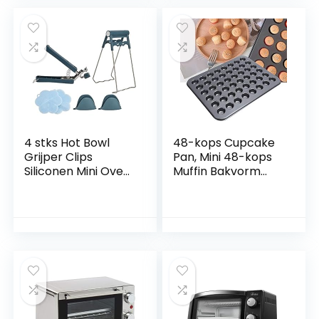
Oven,
Handschoenen,Hitt
Ovenhandschoene
ebestendige Pinch
n, met de
Covers voor
Flexibiliteit van
Keuken Koken
Katoen, voor Koken
Bakken Hot Plate
en Bakken
4 stks Hot Bowl
48-kops Cupcake
Grijper Clips
Pan, Mini 48-kops
Siliconen Mini Oven
Muffin Bakvorm
Handschoenen
Ronde Cupcake
Keuken Hete Plaat
Pan Bakvorm voor
Grijper Siliconen
Oven Bakken
Warmte Isolatie
Bakvormen
Pad Keuken
Kookaccessoire,
gereedschap voor
Grijs
Hot Pots Bowls