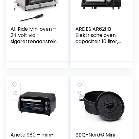
All Ride Mini oven –
ARDES AR6211B
24 volt via
Elektrische oven,
sigarettenaanstek
capaciteit 10 liter,
er – voor
met
onderweg:
binnenverlichting,
vrachtwagen,
instelbare
camper of boot –
thermostaat en
300 watt – 9 liter –
timer met dubbel
roestvrij staal
glas, automatische
uitschakeling, met
accessoires
Ariete 980 – mini-
BBQ-Nerd© Mini