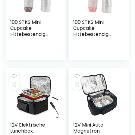
100 STKS Mini
100 STKS Mini
Cupcake
Cupcake
Hittebestendig
Hittebestendig
Papier Cup Cake
Papier Cup Cake
Cup Mold Muffin
Cup Mold Muffin
Cup Oven
Cup Oven
Magnetron
Magnetron
Beschikbaar:(Bruin)
Beschikbaar:(Roze)
12V Elektrische
12V Mini Auto
Lunchbox,
Magnetron