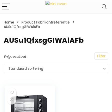
Home
Product Fabrikantreferentie
AUSu1QfxsgGIWAlAFb
‎AUSu1QfxsgGIWAlAFb
Filter
Enig resultaat
Standaard sortering