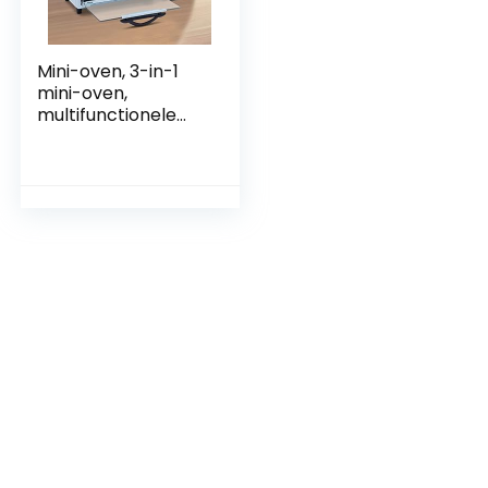
Mini-oven, 3-in-1
mini-oven,
multifunctionele
ontbijtbereider
met grillplaat en
koffiezetapparaat
voor bakken,
grillen,
koffiefunctie, blauw