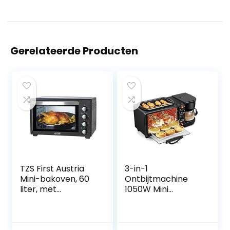
Gerelateerde Producten
TZS First Austria
3-in-1
Mini-bakoven, 60
Ontbijtmachine
liter, met
1050W Mini
kruimelplaat,
Multifunctionele
binnenverlichting,
Elektrische Oven
draaispies,
Bakplaat Pan