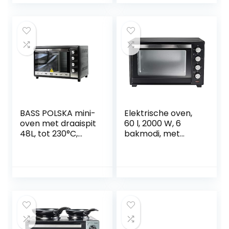
convectiefunctie,
Friteuse Omelet
ruimte voor 2
Pan
pizza’s op een
Koffiezetapparaat
rooster, dubbele
(EU-stekker)
glasdeur, mini-
pizza-oven
BASS POLSKA mini-
Elektrische oven,
oven met draaispit
60 l, 2000 W, 6
48L, tot 230°C,
bakmodi, met
kleine oven, oven,
koppel,
pizzaoven, rooster
temperatuur 100 –
– bakplaat –
230 °C, timer,
fruitdroger, kleine
dubbel glas,
keukens
binnenlicht, met
bakplaat en mini-
oven, eindgat,
geventileerde
oven