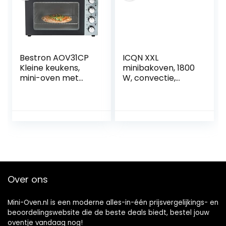
Bestron AOV31CP
ICQN XXL
Kleine keukens,
minibakoven, 1800
mini-oven met
W, convectie,
dubbele
pizza-oven,
kookplaat, boven-
dubbele beglazing,
en onderwarmte
draaispies, timer,
met
incl. bakplaatset,
convectiefunctie
elektrische mini-
tot 230 °C, 3200
oven, 40-230 °C,
watt, zwart
geëmailleerd,
rustiek zwart,
antraciet, 60 liter
Over ons
Mini-Oven.nl is een moderne alles-in-één prijsvergelijkings- en
beoordelingswebsite die de beste deals biedt, bestel jouw
oventje vandaag nog!