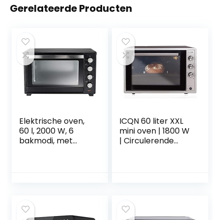
Gerelateerde Producten
Elektrische oven,
ICQN 60 liter XXL
60 l, 2000 W, 6
mini oven | 1800 W
bakmodi, met
| Circulerende
koppel,
lucht | Pizzaoven |
temperatuur 100 –
Dubbele beglazing
230 °C, timer,
| Braadspit | Timer
dubbel glas,
| Inclusief
binnenlicht, met
bakplaten set |
bakplaat en mini-
Elektrische mini-
oven, eindgat,
oven | 40 ° -230 °
geventileerde
C | Geëmailleerd