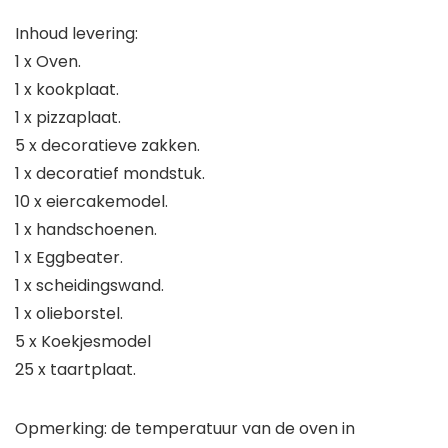
Inhoud levering:
1 x Oven.
1 x kookplaat.
1 x pizzaplaat.
5 x decoratieve zakken.
1 x decoratief mondstuk.
10 x eiercakemodel.
1 x handschoenen.
1 x Eggbeater.
1 x scheidingswand.
1 x olieborstel.
5 x Koekjesmodel
25 x taartplaat.
Opmerking: de temperatuur van de oven in