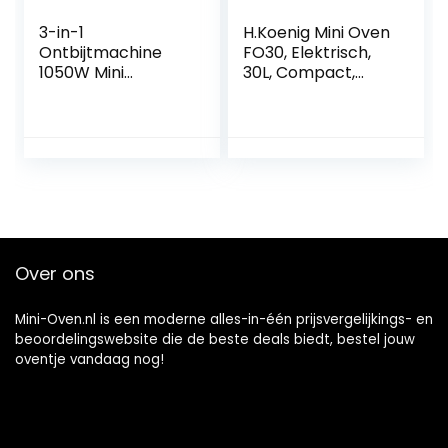
3-in-1
H.Koenig Mini Oven
Ontbijtmachine
FO30, Elektrisch,
1050W Mini
30L, Compact,
Multifunctionele
Multifunctioneel,
Elektrische Oven
1500W,
Bakplaat Pan
Programmeerbaa
Friteuse Omelet
r, 6
Pan
Kookprogramma’s
Koffiezetapparaat
, 230°, Timer 60
(EU-stekker)
min, Dubbele
Glazen Deur, Anti-
aanbak Bakplaat
Over ons
Mini-Oven.nl is een moderne alles-in-één prijsvergelijkings- en
beoordelingswebsite die de beste deals biedt, bestel jouw
oventje vandaag nog!