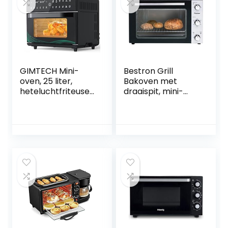
oven
Zwart | Grijs
GIMTECH Mini-
Bestron Grill
oven, 25 liter,
Bakoven met
heteluchtfriteuse
draaispit, mini-
XXL, 12 kookmodi,
oven met 55 L,
led-display,
2000W, rvs / zwart
airfryer toaster
grillen pizzaoven
bakken braden
fermentatie warm
houden all-in one
luchtfriteuse