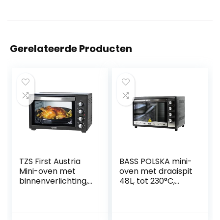
Gerelateerde Producten
TZS First Austria
BASS POLSKA mini-
Mini-oven met
oven met draaispit
binnenverlichting,
48L, tot 230°C,
45 liter, 2000 watt,
kleine oven, oven,
met
pizzaoven, rooster
binnenverlichting,
– bakplaat –