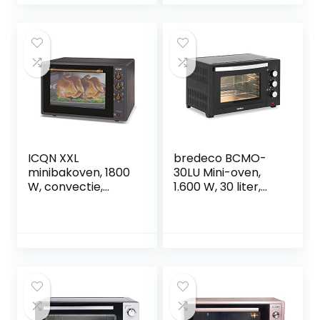
convectiefunctie,
fruitdroger, kleine
draaispies voor 2
keukens
kippen, mini-
pizza-oven,
uitneembare
kruimelplaat
ICQN XXL
bredeco BCMO-
minibakoven, 1800
30LU Mini-oven,
W, convectie,
1.600 W, 30 liter,
pizza-oven,
mini-oven, kleine
dubbele beglazing,
oven
draaispies, timer,
incl. bakplaatset,
elektrische mini-
oven, 40-230 °C,
geëmailleerd,
rustiek zwart,
antraciet, 60 liter