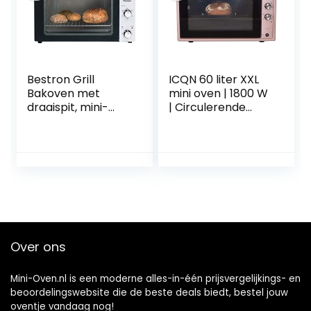
Bestron Grill
ICQN 60 liter XXL
Bakoven met
mini oven | 1800 W
draaispit, mini-
| Circulerende
oven met 55 L,
lucht | Pizzaoven |
2000W, rvs / zwart
Dubbele beglazing
| Braadspit | Timer
| Inclusief
bakplaten set |
Elektrische mini-
oven | 40 ° -230 °
C | Geëmailleerd
Zwart | Roos
Over ons
Mini-Oven.nl is een moderne alles-in-één prijsvergelijkings- en
beoordelingswebsite die de beste deals biedt, bestel jouw
oventje vandaag nog!