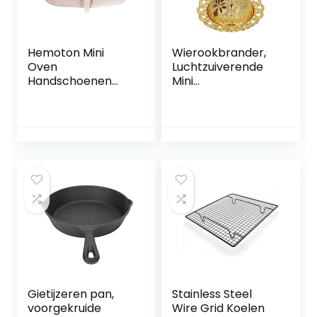
Hemoton Mini
Wierookbrander,
Oven
Luchtzuiverende
Handschoenen
Mini
Katoen
Aromatherapie
Hittebestendig
Oven met Deksel
Koken Pinch Mitts
voor Sauna voor
Pot Houder voor
Slaapkamer
Keuken Koken
Bakken (Beige)
Gietijzeren pan,
Stainless Steel
voorgekruide
Wire Grid Koelen