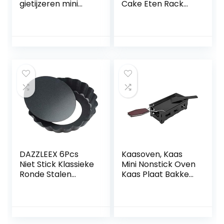
gietijzeren mini
Cake Eten Rack
gietijzeren
Oven Safe Keuken
koekenpan Oven
Bakken Pizza
veilig om te koken
Brood Barbecue
voor bakken voor
Holder Shelf –
serveren(10cm/3.9
Zwart
in)
DAZZLEEX 6Pcs
Kaasoven, Kaas
Niet Stick Klassieke
Mini Nonstick Oven
Ronde Stalen
Kaas Plaat Bakken
Taart Oven
Gereedschap
Bakplaat Mini Tart
Herbruikbare
Tin Quiche Pan
Opvouwbare
Handvat