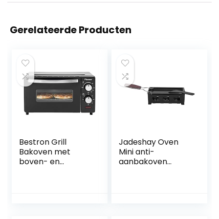
Gerelateerde Producten
Bestron Grill
Jadeshay Oven
Bakoven met
Mini anti-
boven- en
aanbakoven
onderwarmte, mini
grillplaat
oven met 9 L,
toebehoren greep
800W, rvs / zwart
kaasplaat
bakgereedschap
kaasplaat