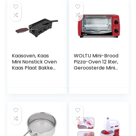
bakgereedschap
kaasplaat
Kaasoven, Kaas
WOLTU Mini-Brood
Mini Nonstick Oven
Pizza-Oven 12 liter,
Kaas Plaat Bakken
Geroosterde Mini-
Gereedschap
oven met Timer
Herbruikbare
100-250 ℃ 800W,
Opvouwbare
BF10rsz
Handvat
Gemakkelijk te
gebruiken voor
Familiefeest