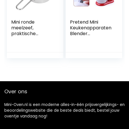
Mini ronde
Pretend Mini
meelzeef,
Keukenapparaten
praktische
Blender
lichtgewicht
Broodmaker Mixer
meelzeef, ideaal
Sapper
voor ovens
Waterkoker
Koffiemachine
Magnetron Oven
Stofzuiger
Over ons
Mini-Oven.nl is een moderne alles-in-één prijsvergelijkings- en
beoordelingswebsite die de beste deals biedt, bestel jouw
oventje vandaag nog!