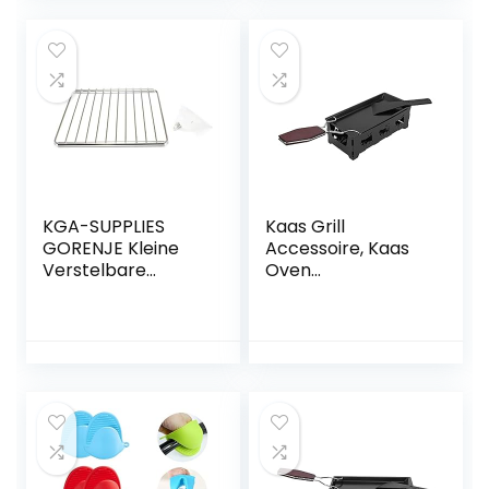
Mini Anti-aanbak
Oven Inklapbare
Handvat voor
Familie Party
KGA-SUPPLIES
Kaas Grill
GORENJE Kleine
Accessoire, Kaas
Verstelbare
Oven
Uitschuifbare
Herbruikbare
Chroom Bereik
Inklapbare
Mini Oven Kookrek
Handvat Kaas Mini
Anti-aanbak Oven
Gemakkelijk Op Te
Bewaren Voor
Familiefeest