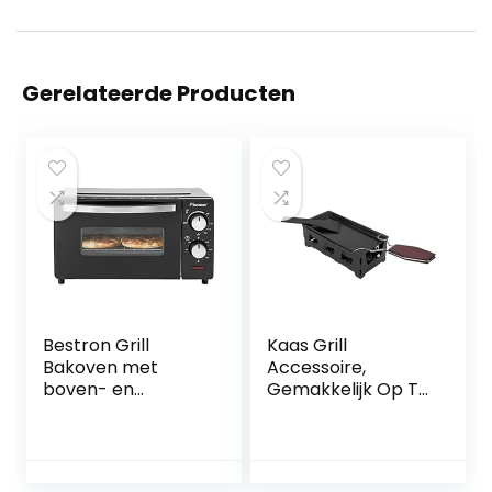
Gerelateerde Producten
Bestron Grill
Kaas Grill
Bakoven met
Accessoire,
boven- en
Gemakkelijk Op Te
onderwarmte, mini
Bewaren Kaas
oven met 9 L,
Lade Anti-aanbak
800W, rvs / zwart
Gemakkelijk Te
Gebruiken Kaas