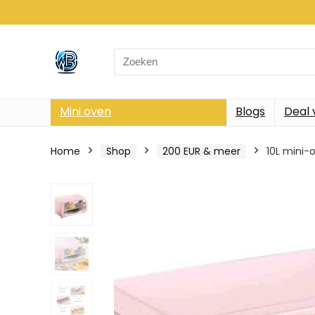
Search
for:
Mini oven
Blogs
Deal 
Home
Shop
200 EUR & meer
10L mini-