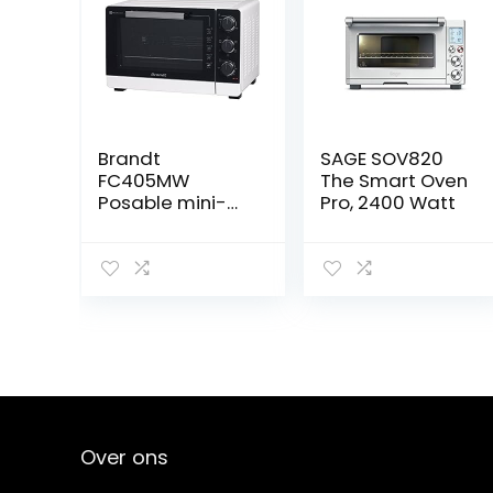
Brandt
SAGE SOV820
FC405MW
The Smart Oven
Posable mini-
Pro, 2400 Watt
oven 40 L, 2100
W, wit
Over ons