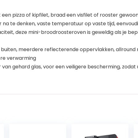
izza of kipfilet, braad een visfilet of rooster gewoon
er na te denken, vaste temperatuur op vaste tijd, eenvou
teit, deze mini-broodroosteroven is geweldig als je bepe
iten, meerdere reflecterende oppervlakken, allround r
gere verwarming
van gehard glas, voor een veiligere bescherming, zodat u 