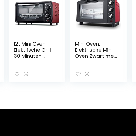
12L Mini Oven,
Mini Oven,
Elektrische Grill
Elektrische Mini
30 Minuten
Oven Zwart met
Timing Bovenste
Timer, Kleine
en Onderste
Elektrische Oven
Warmteafvoer
Huishoudelijke
Ontwerp 700W
Bakken Kleine
Convectie
Oven, 15 Liter
Aanrecht
Elektrische Oven
Broodrooster
Gelukkig Leven
Oven Gelukkig
Leven