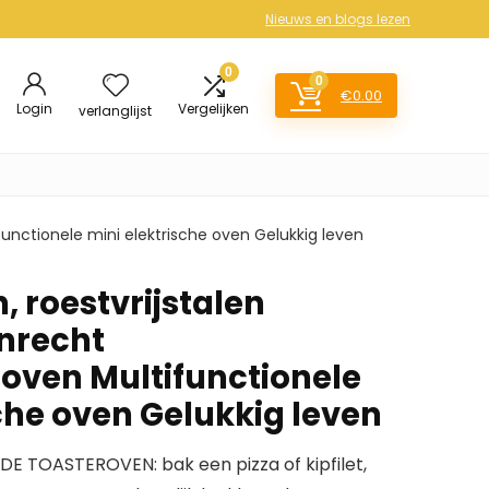
Nieuws en blogs lezen
0
0
€
0.00
Login
Vergelijken
verlanglijst
functionele mini elektrische oven Gelukkig leven
, roestvrijstalen
nrecht
oven Multifunctionele
che oven Gelukkig leven
 TOASTEROVEN: bak een pizza of kipfilet,