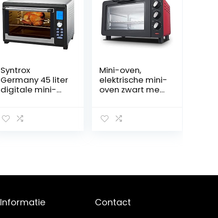
Syntrox
Mini-oven,
Germany 45 liter
elektrische mini-
digitale mini-
oven zwart met
oven met
timer, kleine
luchtcirculatie
elektrische oven
en roterende
Huishouden
spies mini-oven
bakken Kleine
pizzaoven
oven 15 liter
elektrische oven
Convectie
Aanrecht
Broodrooster
Oven happy
Informatie
Contact