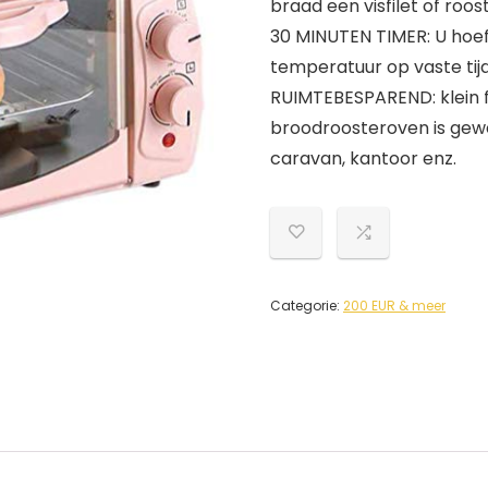
braad een visfilet of roo
30 MINUTEN TIMER: U hoeft
temperatuur op vaste tij
RUIMTEBESPAREND: klein f
broodroosteroven is gewel
caravan, kantoor enz.
Categorie:
200 EUR & meer