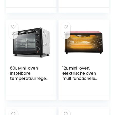
Elektrische Oven
temperatuurregeli
Huishoudelijke
ng voor groot
Bakken Kleine
gebied, timer en
Oven, 15 Liter
accessoires ook
Elektrische Oven
inbegrepen –
Gelukkig Leven
volledig
automatisch
bakvoedsel Happy
Life
60L Mini-oven
12L mini-oven,
instelbare
elektrische oven
temperatuurregeli
multifunctionele
ng 50-250 □ en 120
heteluchtoven
minuten timer
duurzaam gehard
2200W vier-lagen
glazen deur snelle
huishoudelijke en
verwarming
commerciële
ruimtebesparend,
acht-buis
rood
roterende vork