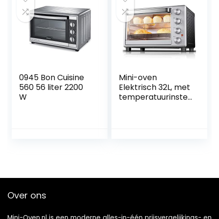
volledig
automatisch
bakken
0945 Bon Cuisine
Mini-oven
560 56 liter 2200
Elektrisch 32L, met
W
temperatuurinstell
ing 60-250 ℃ en
60 minuten timer,
1600W
broodrooster met
dubbele glazen
deur happy
Over ons
Mini-Oven.nl is een moderne alles-in-één prijsvergelijkings- en