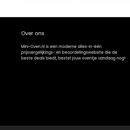
met dubbele
en commerciële
glazen deur
acht-buis
happy
roterende vork
volledig
automatisch
Over ons
bakken
Mini-Oven.nl is een moderne alles-in-één
prijsvergelijkings- en beoordelingswebsite die de
beste deals biedt, bestel jouw oventje vandaag nog!