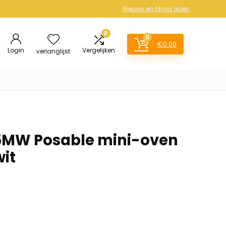
Nieuws en blogs lezen
0
0
€
0.00
Login
Vergelijken
verlanglijst
5MW Posable mini-oven
wit