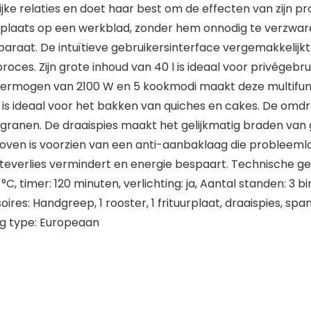
ke relaties en doet haar best om de effecten van zijn 
plaats op een werkblad, zonder hem onnodig te verzwaren
araat. De intuïtieve gebruikersinterface vergemakkelijkt
roces. Zijn grote inhoud van 40 l is ideaal voor privégeb
 vermogen van 2100 W en 5 kookmodi maakt deze multifun
e is ideaal voor het bakken van quiches en cakes. De omd
n granen. De draaispies maakt het gelijkmatig braden van
oven is voorzien van een anti-aanbaklaag die probleemlo
everlies vermindert en energie bespaart. Technische gege
 °C, timer: 120 minuten, verlichting: ja, Aantal standen: 
es: Handgreep, 1 rooster, 1 frituurplaat, draaispies, span
ng type: Europeaan