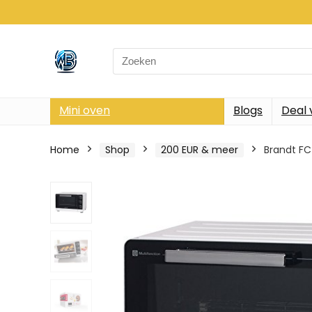
Search
for:
Mini oven
Blogs
Deal 
Home
Shop
200 EUR & meer
Brandt FC