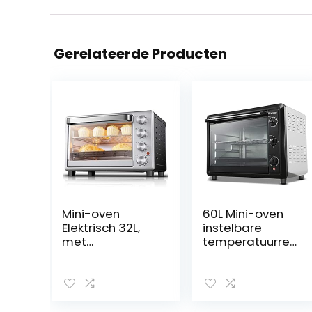
Gerelateerde Producten
Mini-oven
60L Mini-oven
Elektrisch 32L,
instelbare
met
temperatuurreg
temperatuurinst
eling 50-250 □
elling 60-250 ℃
en 120 minuten
en 60 minuten
timer 2200W
timer, 1600W
vier-lagen
broodrooster
huishoudelijke