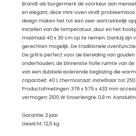
Brandt als burgermerk de voorkeur aan menselij
en elegant, deze mini-oven vindt probleemloos 
design maken het tot een zeer aantrekkelijk app
instellen van de temperatuur, duur en het kookp
maximaal 40 x 30 cm op te nemen. Dankzij zijn
gerechten mogelijk. De traditionele ovenfuncti
De grill is perfect voor de bereiding van goude
onderhouden, de binnenste holle ruimte van de 
van een dubbele isolerende beglazing die warmt
capaciteit: 40 l, thermostaat: instelbaar tot 250
Productafmetingen: 376 x 575 x 433 mm accessoir
vermogen: 2100 W Snoerlengte: 0,9 m. Aansluiti
Garantie: 2 jaar
Gewicht: 12,5 kg