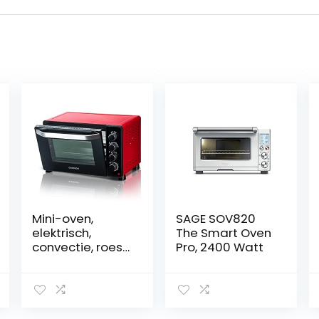
Mini-oven,
SAGE SOV820
elektrisch,
The Smart Oven
convectie, roest,
Pro, 2400 Watt
staande oven,
draaispies,
binnenverlichtin
g, dubbele
beglazing,