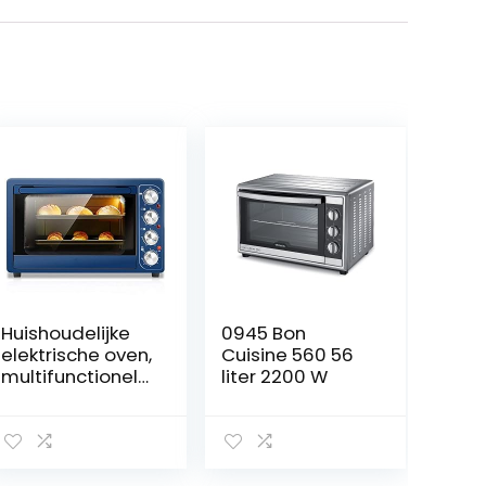
Huishoudelijke
0945 Bon
elektrische oven,
Cuisine 560 56
multifunctionele
liter 2200 W
mini-oven 32L
capaciteit
onafhankelijke
temperatuurreg
eling 1500W