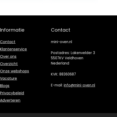
roestvrijstalen
convectie
aanrecht
broodroosterov
en happy
Informatie
Contact
Contact
mini-oven.nl
Klantenservice
Postadres: Lakenvelder 3
Over ons
5507KV Veldhoven
Nederland
Overzicht
Onze webshops
KVK: 88360687
Vacature
E-mail:
info@mini-oven.nl
Blogs
Privacybeleid
Adverteren