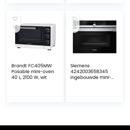
huishoudelijke en
mini-ovens van 50
commerciële
liter met hoge
acht-buis
capaciteit Every
roterende vork
Family
volledig
automatisch
bakken
Brandt FC405MW
Siemens
Posable mini-oven
4242003658345
40 L, 2100 W, wit
ingebouwde mini-
oven met
magnetronfunctie
CM633GBS1,
roestvrij staal, 1000
W, 45 liter,
meerkleurig