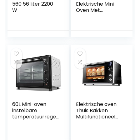
560 56 liter 2200
Elektrische Mini
W
Oven Met
Kookplaat
Huishoudelijke
Bakken Taart
Oven 40l
Huishoudelijke
Automatische Mini
Oven LED Display
Convectie
Aanrecht
Broodrooster
Oven Gelukkig
Leven
60L Mini-oven
Elektrische oven
instelbare
Thuis Bakken
temperatuurregeli
Multifunctioneel
ng 50-250 □ en 120
Hete lucht
minuten timer
Volautomatisch
2200W vier-lagen
Commerciële