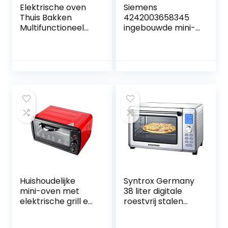
Elektrische oven
Siemens
Thuis Bakken
4242003658345
Multifunctioneel
ingebouwde mini-
Hete lucht
oven met
Volautomatisch
magnetronfunctie
Commerciële
CM633GBS1,
mini-ovens van 50
roestvrij staal, 1000
liter met hoge
W, 45 liter,
capaciteit Every
meerkleurig
Family
Huishoudelijke
Syntrox Germany
mini-oven met
38 liter digitale
elektrische grill en
roestvrij stalen
kookplaten met
mini staande oven
grill en draaispit
met circulatielucht