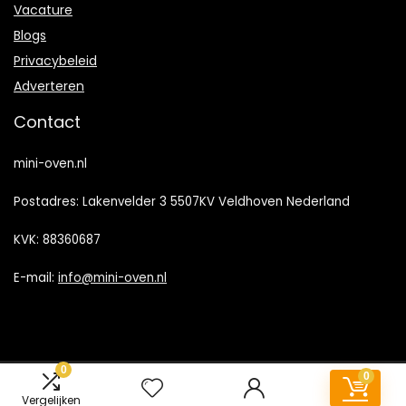
Vacature
Blogs
Privacybeleid
Adverteren
Contact
mini-oven.nl
Postadres: Lakenvelder 3 5507KV Veldhoven Nederland
KVK: 88360687
E-mail:
info@mini-oven.nl
0
0
2023 © Mini-Oven.nl Alle rechten voorbehouden
Vergelijken