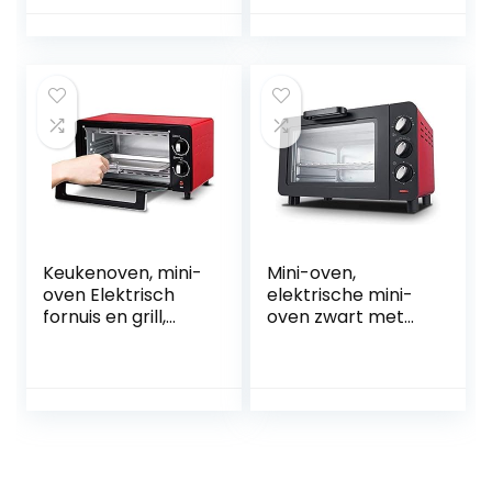
Timing Boven- en
en draaispies,
onderbuis
minioven, mini-
Verwarming
oven, pizzaoven
Dissipatieontwerp
12L mini-ovens
Happy Life
Keukenoven, mini-
Mini-oven,
oven Elektrisch
elektrische mini-
fornuis en grill,
oven zwart met
zwarte mini-
timer, kleine
ovengrill
elektrische oven
Multifunctionele
Huishouden
oven Mini-
bakken Kleine
elektrische oven
oven 15 liter
60 minuten Timing
elektrische oven
Capaciteit van 10 l
Convectie