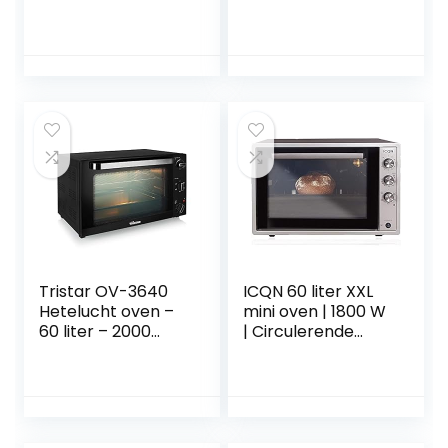
Zwart 35 liter
30 cm grote pizza,
1380 W, 3
bakposities, timer
van 60 minuten,
roestvrij staal,
pastelbeige
Tristar OV-3640
ICQN 60 liter XXL
Hetelucht oven –
mini oven | 1800 W
60 liter – 2000
| Circulerende
Watt, Zwart
lucht | Pizzaoven |
Dubbele beglazing
| Braadspit | Timer
| Inclusief
bakplaten set |