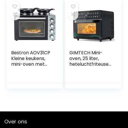
Elektrische mini-
oven | 40 ° -230 °
C | Geëmailleerd
Zwart | Grijs
Bestron AOV31CP
GIMTECH Mini-
Kleine keukens,
oven, 25 liter,
mini-oven met
heteluchtfriteuse
dubbele
XXL, 12 kookmodi,
kookplaat, boven-
led-display,
en onderwarmte
airfryer toaster
met
grillen pizzaoven
convectiefunctie
bakken braden
tot 230 °C, 3200
fermentatie warm
watt, zwart
houden all-in one
luchtfriteuse
Over ons