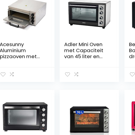
Acesunny
Adler Mini Oven
Be
Aluminium
met Capaciteit
Ba
pizzaoven met
van 45 liter en
dr
bakkamer
2000 W Power CR
ov
elektrische mini-
111, Zilver, Grijs
20
oven roestvrij
zw
staal pizzaoven
elektrische oven
2000 W roestvrij
staal 12-14 inch
pizza bakker (1
laag)