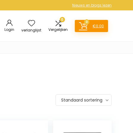
Nieuws en blogs lezen
0
0
€
0.00
Login
Vergelijken
verlanglijst
Standaard sortering