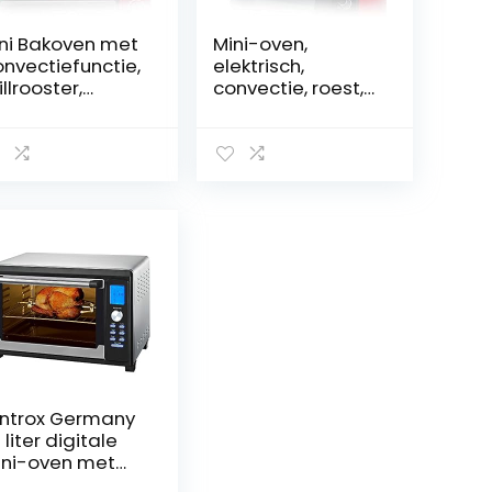
ni Bakoven met
Mini-oven,
nvectiefunctie,
elektrisch,
illrooster,
convectie, roest,
ektrische grill
staande oven,
en met
draaispies,
bbele
binnenverlichting,
glazing, 45 l
dubbele
enruimte, timer
beglazing,
 minuten met
capaciteit 38
gnaaltoon, 100 –
liter, 2000 W, 12
0 °C
kookcombinaties,
rood
ntrox Germany
 liter digitale
ni-oven met
chtcirculatie en