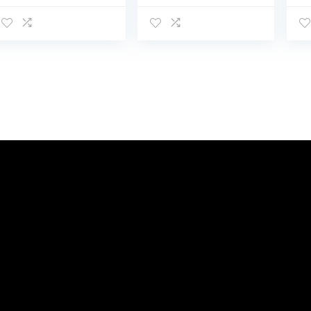
– 2000 Watt –
oven met
ro
Zwart
circulatielucht en
mi
draaispies,
pi
minioven, mini-
oven, pizzaoven