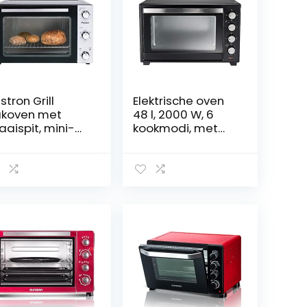
stron Grill
Elektrische oven
koven met
48 l, 2000 W, 6
aaispit, mini-
kookmodi, met
en met 55 L,
draaispies,
00W, rvs /
temperatuur 100
art
– 230 °C, timer,
dubbel glas,
binnenverlichting,
met bakplaten,
mini-oven,
bakplaat,
ventilatie