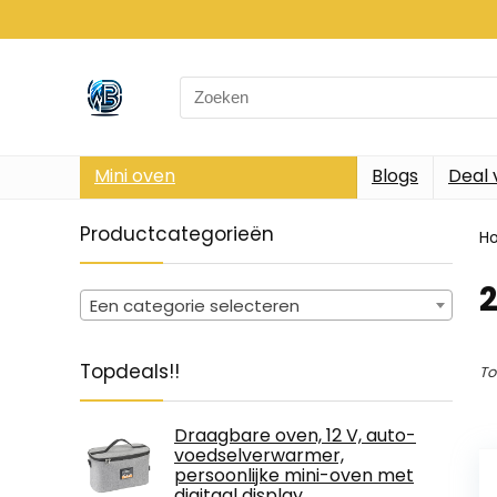
Search
for:
Mini oven
Blogs
Deal 
Productcategorieën
H
‎
Een categorie selecteren
Topdeals!!
To
Draagbare oven, 12 V, auto-
voedselverwarmer,
persoonlijke mini-oven met
digitaal display,