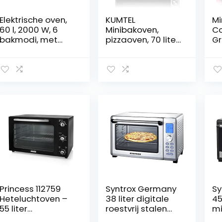
Elektrische oven,
KUMTEL
Mi
60 l, 2000 W, 6
Minibakoven,
Co
bakmodi, met
pizzaoven, 70 liter,
Gr
koppel,
XXL, 2000 W,
el
temperatuur 100
turbofunctie, 6
ov
– 230 °C, timer,
kookmodi,
du
dubbel glas,
draaispies,
be
binnenlicht, met
binnenverlichting,
ov
bakplaat en mini-
dubbele
60
oven, eindgat,
beglazing, max.
si
geventileerde
230 °C,
23
oven
timerfunctie,
granieten
binnencoating,
incl. bakplaatset
Princess 112759
Syntrox Germany
Sy
Heteluchtoven –
38 liter digitale
45
55 liter
roestvrij stalen
mi
vrijstaande oven
mini staande
lu