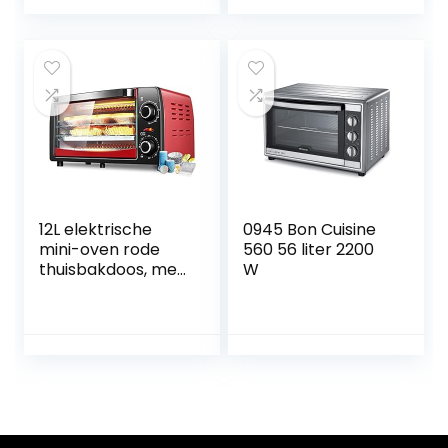
bakplaat, draaispit
huishoudelijke en
en pizzasteen,
commerciële
veelzijdige
acht-buis
heteluchtoven
roterende vork
met 60 liter
volledig
capaciteit, 2.200
automatisch
W, zwart, TO2073
bakken
12L elektrische
0945 Bon Cuisine
mini-oven rode
560 56 liter 2200
thuisbakdoos, met
W
30 ° C
temperatuurregeli
ng voor groot
gebied, timer en
accessoires ook
inbegrepen –
volledig
automatisch