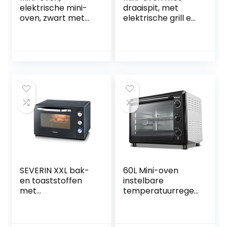
elektrische mini-
draaispit, met
oven, zwart met
elektrische grill en
timer, kleine
kookplaten, 60
elektrische oven
minuten timing,
voor caravan,
boven- en
huishoudelijk
onderbuisverwarm
bakken, kleine
ing,
oven, 15 liter
dissipatieontwerp,
elektrische oven
12L Happy Life
happy
SEVERIN XXL bak-
60L Mini-oven
en toaststoffen
instelbare
met
temperatuurregeli
circulatiefunctie,
ng 50-250 □ en 120
oven met
minuten timer
grillrooster,
2200W vier-lagen