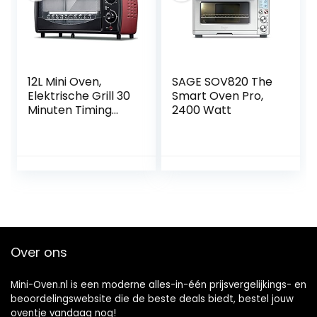
12L Mini Oven,
SAGE SOV820 The
Elektrische Grill 30
Smart Oven Pro,
Minuten Timing
2400 Watt
Bovenste en
Onderste
Warmteafvoer
Ontwerp 700W
Convectie
Aanrecht
Broodrooster
Oven Gelukkig
Leven
Over ons
Mini-Oven.nl is een moderne alles-in-één prijsvergelijkings- en
beoordelingswebsite die de beste deals biedt, bestel jouw
oventje vandaag nog!