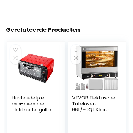
Gerelateerde Producten
Huishoudelijke
VEVOR Elektrische
mini-oven met
Tafeloven
elektrische grill en
66L/60Qt Kleine
kookplaten met
Oven 1800W 4-
grill en rotisserie-
laags Mini
timing Boven- en
Elektrische Oven