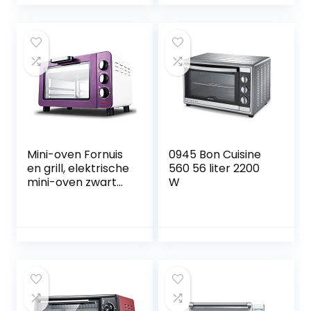
onderbuisverwarm
met Glazen Deur
ing
Aan de Voorkant,
Warmteafvoeront
Elektrische Tafel
werp 12L mini-
Top Convectie
ovens happy
Oven met
Dienbladen
Draadrekken
Cliphandschoenen
Mini-oven Fornuis
0945 Bon Cuisine
en grill, elektrische
560 56 liter 2200
mini-oven zwart
W
met timer Kleine
elektrische oven
Huishoudelijk
bakken Kleine
oven 15 liter
elektrische oven
happy