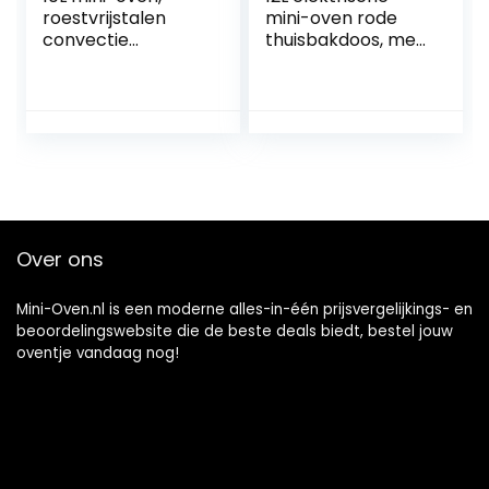
roestvrijstalen
mini-oven rode
convectie
thuisbakdoos, met
aanrecht
30 ° C
broodroosteroven
temperatuurregeli
Multifunctionele
ng voor groot
mini elektrische
gebied, timer en
oven Gelukkig
accessoires ook
leven
inbegrepen –
volledig
automatisch
bakvoedsel Happy
Over ons
Life
Mini-Oven.nl is een moderne alles-in-één prijsvergelijkings- en
beoordelingswebsite die de beste deals biedt, bestel jouw
oventje vandaag nog!