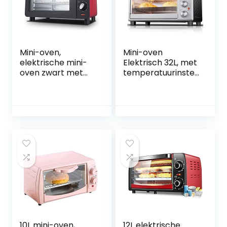
Mini-oven,
Mini-oven
elektrische mini-
Elektrisch 32L, met
oven zwart met
temperatuurinstell
timer, kleine
ing 60-250 ℃ en
elektrische oven
60 minuten timer,
Huishouden
1600W
bakken Kleine
broodrooster met
oven 15 liter
dubbele glazen
elektrische oven
deur happy
Convectie
Aanrecht
Broodrooster
Oven happy
10L mini-oven,
12L elektrische