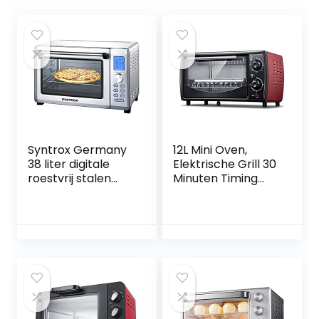
Syntrox Germany
12L Mini Oven,
38 liter digitale
Elektrische Grill 30
roestvrij stalen
Minuten Timing
mini staande oven
Bovenste en
met circulatielucht
Onderste
en draaispies,
Warmteafvoer
minioven, mini-
Ontwerp 700W
oven, pizzaoven
Convectie
Aanrecht
Broodrooster
Oven Gelukkig
Leven