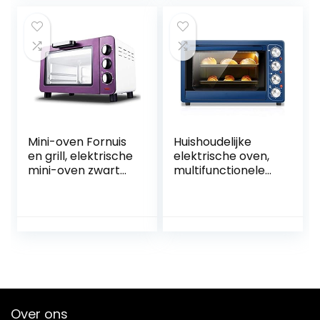
leven
Mini-oven Fornuis
Huishoudelijke
en grill, elektrische
elektrische oven,
mini-oven zwart
multifunctionele
met timer Kleine
mini-oven 32L
elektrische oven
capaciteit
Huishoudelijk
onafhankelijke
bakken Kleine
temperatuurregeli
oven 15 liter
ng 1500W
elektrische oven
roestvrijstalen
happy
convectie
aanrecht
broodroosteroven
Over ons
happy