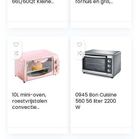
66L/60Qt Kleine
fornuis en grill,
Oven 1800W 4-
zwarte mini-
laags Mini
ovengrill
Elektrische Oven
Multifunctionele
met Glazen Deur
oven Mini-
Aan de Voorkant,
elektrische oven
Elektrische Tafel
60 minuten Timing
Top Convectie
Capaciteit van 10 l
Oven met
Gelukkig leven
Dienbladen
Draadrekken
Cliphandschoenen
10L mini-oven,
0945 Bon Cuisine
roestvrijstalen
560 56 liter 2200
convectie
W
aanrecht
broodroosteroven
Multifunctionele
mini elektrische
oven Gelukkig